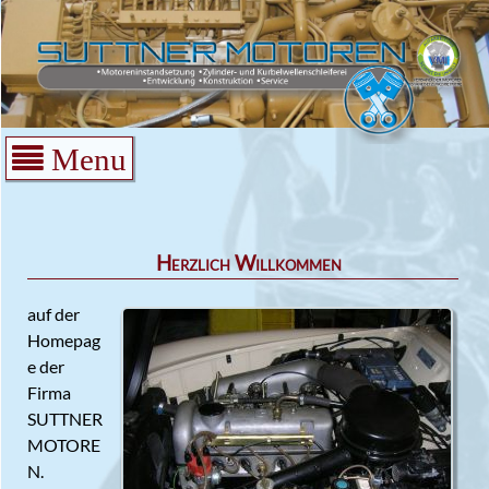
Menu
Herzlich Willkommen
auf der
Homepag
e der
Firma
SUTTNER
MOTORE
N.